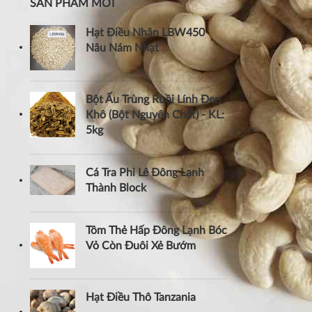
SẢN PHẨM MỚI
Hạt Điều Nhân LBW450
Nâu Nám Nhạt
Bột Ấu Trùng Ruồi Lính Đen
Khô (Bột Nguyên Chất) - KL:
5kg
Cá Tra Phi Lê Đông Lạnh
Thành Block
Tôm Thẻ Hấp Đông Lạnh Bóc
Vỏ Còn Đuôi Xẻ Bướm
Hạt Điều Thô Tanzania