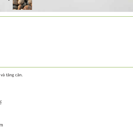
và tăng cân.
ể
ảm