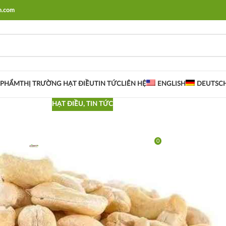
rm.com
 PHẨM
THỊ TRƯỜNG HẠT ĐIỀU
TIN TỨC
LIÊN HỆ
ENGLISH
DEUTSC
HẠT ĐIỀU
,
TIN TỨC
Điều Nếu Bạn Ăn Chún
0
Viết bởi
Kimmy Farm VN
On 12/07/2021
 thường!
Nếu bạn là một vận động viên thì lại là một câu chuyện
ổi chất và tiêu hóa của bạn hoạt động khác hẳn so với một người
 tới 30 – 40 mỗi ngày
, nhưng bạn phải uống nhiều nước
(uống ít