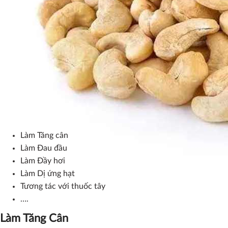
nhất 3 lít nước/ngày)
. Ngoài ra cần phải chú ý tới lượng muối 
Nếu bạn ăn hơn 40 hạt điều 1 ngày là quá nhiều cho người bình thường
Tác Hại Của Hạt Điều Nếu Bạn Ăn Quá Nh
Ăn Hạt Điều Có Béo Không? Tác dụng phụ của việc ăn quá nhiều h
cân và sưng khớp ở một số người. Nhưng những tác dụng phụ nà
điều, bạn có thể bị những thứ gồm:
Làm Tăng cân
Làm Đau đầu
Làm Đầy hơi
Làm Dị ứng hạt
Tương tác với thuốc tây
….
Làm Tăng Cân