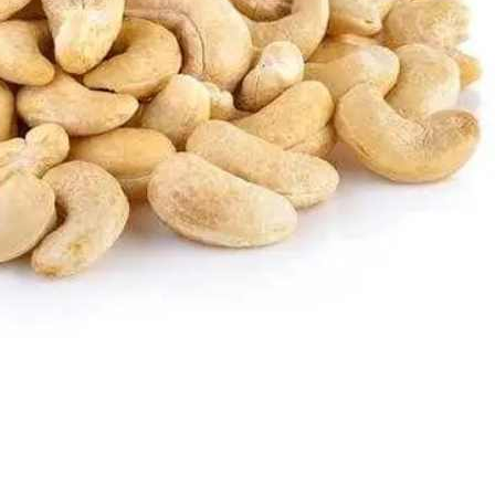
mà bạn hấp thụ nếu món bạn đang ăn là loại
Hạt Điều Rang Muối
.
!
iều?
ạt điều là gì? Hạt điều cũng có thể gây đầy hơi, táo bón, tăng
y rất hiếm.
Những ảnh hưởng chính nếu bạn ăn quá nhiều hạt