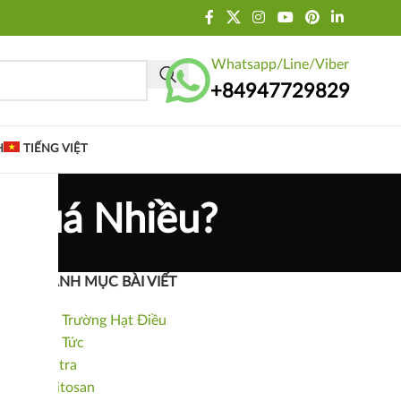
Whatsapp/Line/Viber
+84947729829
H
TIẾNG VIỆT
g Quá Nhiều?
DANH MỤC BÀI VIẾT
Thị Trường Hạt Điều
Tin Tức
Cá tra
Chitosan