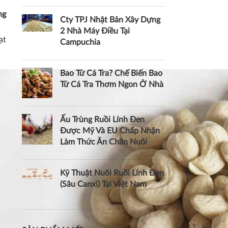
ng
Cty TPJ Nhật Bản Xây Dựng
2 Nhà Máy Điều Tại
ạt
Campuchia
Bao Tử Cá Tra? Chế Biến Bao
Tử Cá Tra Thơm Ngon Ở Nhà
Ấu Trùng Ruồi Lính Đen
Được Mỹ Và EU Chấp Nhận
Làm Thức Ăn Chăn Nuôi
Kỹ Thuật Nuôi Ruồi Lính Đen
(Sâu Canxi) Tại Việt Nam