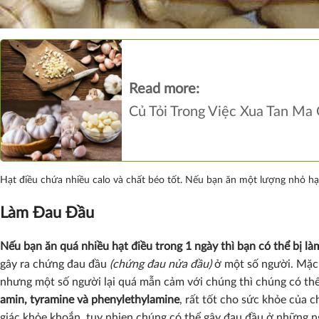
Read more:
Củ Tỏi Trong Việc Xua Tan Ma
Hạt điều chứa nhiều calo và chất béo tốt. Nếu bạn ăn một lượng nhỏ hạt
Làm Đau Đầu
Nếu bạn ăn quá nhiều hạt điều trong 1 ngày thì bạn có thể bị l
gây ra chứng đau đầu
(chứng đau nửa đầu)
ở một số người. Mặc 
nhưng một số người lại quá mẫn cảm với chúng thì chúng có thể
amin, tyramine và phenylethylamine
, rất tốt cho sức khỏe của 
giác khỏe khoắn, tuy nhien chúng có thể gây đau đầu ở những n