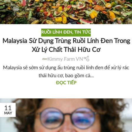
RUỒI LÍNH ĐEN
,
TIN TỨC
Malaysia Sử Dụng Trùng Ruồi Lính Đen Trong
Xử Lý Chất Thải Hữu Cơ
Kimmy Farm VN
Malaysia sẽ sớm sử dụng ấu trùng ruồi lính đen để xử lý rác
thải hữu cơ, bao gồm cả...
ĐỌC TIẾP
11
MAY