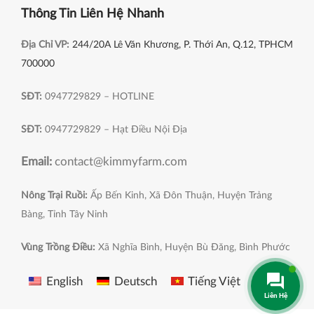
Thông Tin Liên Hệ Nhanh
Địa Chỉ VP:
244/20A Lê Văn Khương, P. Thới An, Q.12, TPHCM
700000
SĐT:
0947729829 – HOTLINE
SĐT:
0947729829 – Hạt Điều Nội Địa
Email:
contact@kimmyfarm.com
Nông Trại Ruồi:
Ấp Bến Kinh, Xã Đôn Thuận, Huyện Trảng
Bàng, Tỉnh Tây Ninh
Vùng Trồng Điều:
Xã Nghĩa Bình, Huyện Bù Đăng, Bình Phước
English
Deutsch
Tiếng Việt
KIMMY FARM
2022 Bản Quyền Thuộc Về
.
CTY TNHH KIMMY