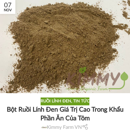
07
NOV
RUỒI LÍNH ĐEN
,
TIN TỨC
Bột Ruồi Lính Đen Giá Trị Cao Trong Khẩu
Phần Ăn Của Tôm
Kimmy Farm VN