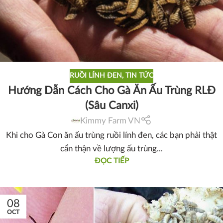
RUỒI LÍNH ĐEN
,
TIN TỨC
Hướng Dẫn Cách Cho Gà Ăn Ấu Trùng RLĐ
(Sâu Canxi)
Kimmy Farm VN
Khi cho Gà Con ăn ấu trùng ruồi lính đen, các bạn phải thật
cẩn thận về lượng ấu trùng...
ĐỌC TIẾP
08
OCT