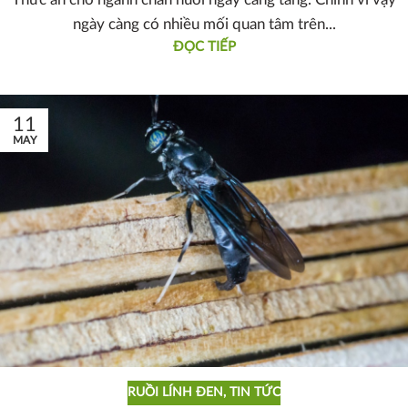
ngày càng có nhiều mối quan tâm trên...
ĐỌC TIẾP
11
MAY
RUỒI LÍNH ĐEN
,
TIN TỨC