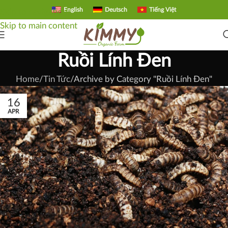
English
Deutsch
Tiếng Việt
Skip to navigation
Skip to main content
Ruồi Lính Đen
Home
Tin Tức
Archive by Category "Ruồi Lính Đen"
16
APR