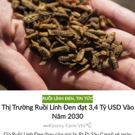
RUỒI LÍNH ĐEN
,
TIN TỨC
Thị Trường Ruồi Lính Đen đạt 3,4 Tỷ USD Vào
Năm 2030
Kimmy Farm VN
Giá Ruồi Lính Đen (hay còn gọi là: RLĐ, Sâu Canxi) sẽ ngày