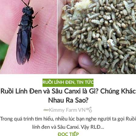
RUỒI LÍNH ĐEN
,
TIN TỨC
Ruồi Lính Đen và Sâu Canxi là Gì? Chúng Khác
Nhau Ra Sao?
Kimmy Farm VN
Trong quá trinh tìm hiểu, nhiều lúc bạn nghe người ta gọi Ruồi
lính đen và Sâu Canxi. Vậy RLĐ...
ĐỌC TIẾP