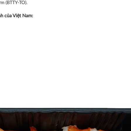
ướm (BTTY-TO).
nh của Việt Nam: