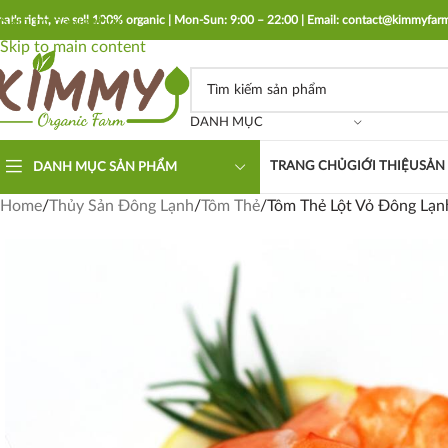
hat's right, we sell 100% organic | Mon-Sun: 9:00 – 22:00 | Email: contact@kimmyfa
Skip to navigation
Skip to main content
DANH MỤC
TRANG CHỦ
GIỚI THIỆU
SẢN
DANH MỤC SẢN PHẨM
Home
Thủy Sản Đông Lạnh
Tôm Thẻ
Tôm Thẻ Lột Vỏ Đông Lạ