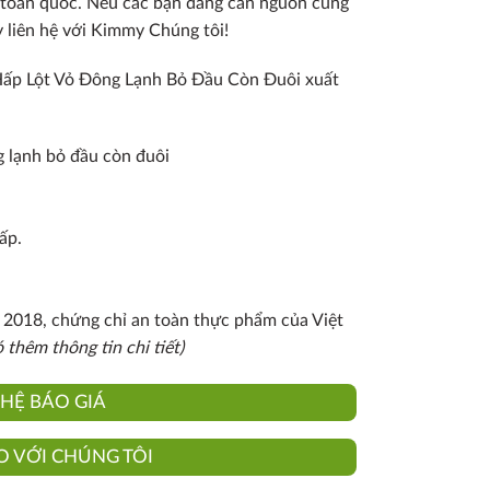
hị toàn quốc. Nếu các bạn đang cần nguồn cung
 liên hệ với Kimmy Chúng tôi!
Hấp Lột Vỏ Đông Lạnh Bỏ Đầu Còn Đuôi xuất
g lạnh bỏ đầu còn đuôi
ấp.
2018, chứng chỉ an toàn thực phẩm của Việt
 thêm thông tin chi tiết)
 HỆ BÁO GIÁ
O VỚI CHÚNG TÔI