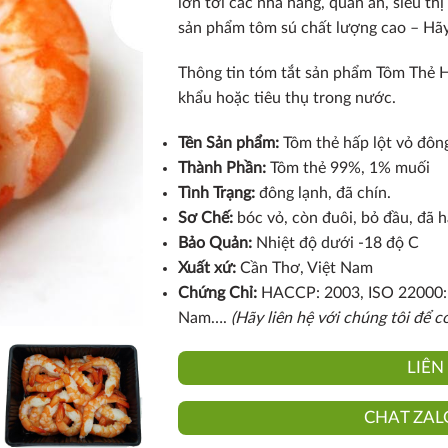
lớn tới các nhà hàng, quan ăn, siêu t
sản phẩm tôm sú chất lượng cao – Hãy
Thông tin tóm tắt sản phẩm Tôm Thẻ 
khẩu hoặc tiêu thụ trong nước.
Tên Sản phẩm:
Tôm thẻ hấp lột vỏ đôn
Thành Phần:
Tôm thẻ 99%, 1% muối
Tình Trạng:
đông lạnh, đã chín.
Sơ Chế:
bóc vỏ, còn đuôi, bỏ đầu, đã h
Bảo Quản:
Nhiệt độ dưới -18 độ C
Xuất xứ:
Cần Thơ, Việt Nam
Chứng Chỉ:
HACCP: 2003, ISO 22000: 
Nam….
(Hãy liên hệ với chúng tôi để có
LIÊN
CHAT ZAL