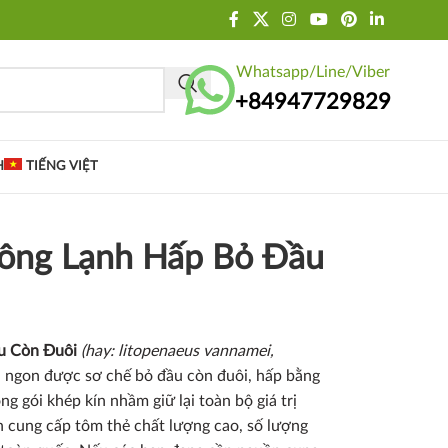
Whatsapp/Line/Viber
+84947729829
H
TIẾNG VIỆT
Đông Lạnh Hấp Bỏ Đầu
ầu Còn Đuôi
(hay: litopenaeus vannamei,
ơi ngon được sơ chế bỏ đầu còn đuôi, hấp bằng
 gói khép kín nhầm giữ lại toàn bộ giá trị
 cung cấp tôm thẻ chất lượng cao, số lượng