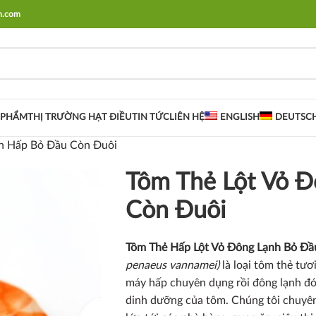
rm.com
 PHẨM
THỊ TRƯỜNG HẠT ĐIỀU
TIN TỨC
LIÊN HỆ
ENGLISH
DEUTSC
nh Hấp Bỏ Đầu Còn Đuôi
Tôm Thẻ Lột Vỏ 
Còn Đuôi
T
ôm Thẻ Hấp Lột Vỏ Đông Lạnh Bỏ Đ
penaeus vannamei)
là loại tôm thẻ tư
máy hấp chuyên dụng rồi đông lạnh đóng
dinh dưỡng của tôm. Chúng tôi chuyên