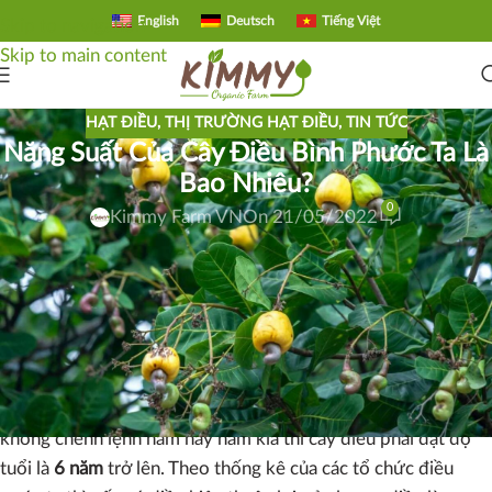
English
Deutsch
Tiếng Việt
Skip to navigation
Skip to main content
HẠT ĐIỀU
,
THỊ TRƯỜNG HẠT ĐIỀU
,
TIN TỨC
Năng Suất Của Cây Điều Bình Phước Ta Là
Bao Nhiêu?
0
Kimmy Farm VN
On 21/05/2022
Năng Suất Của Cây Điều Bình Phước Là Bao
Nhiêu?
60% diện tích điều Bình Phước Việt Nam với năng suất 1,5 –
2 tấn/ha !
Đối với cây điều thì từ lúc trồng cây đến lúc thu
hoạch được thì phải mất tầm 3 năm. Nhưng để có năng suất
không chênh lệnh năm này năm kia thì cây điều phải đạt độ
tuổi là
6 năm
trở lên. Theo thống kê của các tổ chức điều