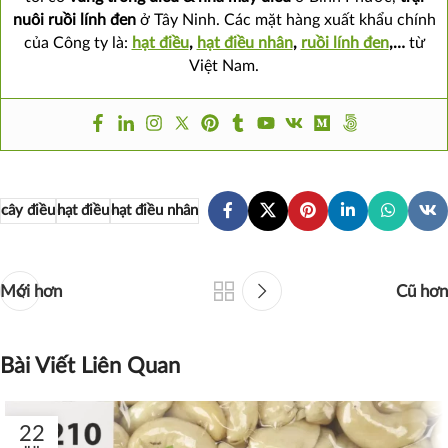
nuôi ruồi lính đen
ở Tây Ninh. Các mặt hàng xuất khẩu chính
của Công ty là:
hạt điều
,
hạt điều nhân
,
ruồi lính đen
,…
từ
Việt Nam.
cây điều
hạt điều
hạt điều nhân
Mới hơn
Cũ hơn
Bài Viết Liên Quan
22