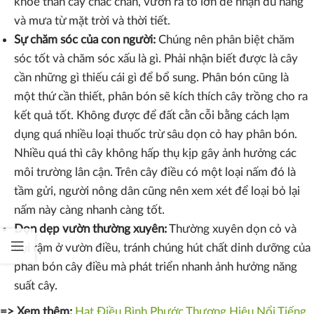
khỏe thân cây chắc chắn, vươn ra to lớn để nhận đủ nắng
và mưa từ mặt trời và thời tiết.
Sự chăm sóc của con người:
Chúng nên phân biệt chăm
sóc tốt và chăm sóc xấu là gì. Phải nhận biết được là cây
cần những gì thiếu cái gì để bổ sung. Phân bón cũng là
một thứ cần thiết, phân bón sẽ kích thích cây trồng cho ra
kết quả tốt. Không được để đất cằn cỗi bằng cách lạm
dụng quá nhiều loại thuốc trừ sâu dọn cỏ hay phân bón.
Nhiều quá thì cây không hấp thụ kịp gây ảnh hưởng các
môi trường lân cận. Trên cây điều có một loại nấm đó là
tầm gửi, người nông dân cũng nên xem xét để loại bỏ lại
nấm này càng nhanh càng tốt.
Dọn dẹp vườn thường xuyên:
Thường xuyên dọn cỏ và
bụi rậm ở vườn điều, tránh chúng hút chất dinh dưỡng của
phân bón cây điều mà phát triển nhanh ảnh hưởng năng
suất cây.
=> Xem thêm:
Hạt Điều Bình Phước Thương Hiệu Nổi Tiếng