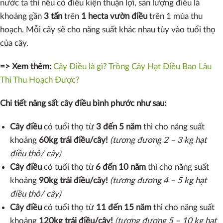
nước ta thì nếu có điều kiện thuận lợi, sản lượng điều là
khoảng gần
3 tấn
trên
1 hecta vườn điều
trên 1 mùa thu
hoạch. Mỗi cây sẽ cho năng suất khác nhau tùy vào tuổi thọ
của cây.
=> Xem thêm:
Cây Điều là gì? Trồng Cây Hạt Điều Bao Lâu
Thì Thu Hoạch Được?
Chi tiết năng sất cây điều bình phước như sau:
Cây điều
có tuổi thọ từ
3 đến 5 năm
thì cho năng suất
khoảng
60kg trái điều/cây!
(tương đương 2 – 3 kg hạt
điều thô/ cây)
Cây điều
có tuổi thọ từ
6 đến 10 năm
thì cho năng suất
khoảng
90kg trái điều/cây!
(tương đương 4 – 5 kg hạt
điều thô/ cây)
Cây điều
có tuổi thọ từ
11 đến 15 năm
thì cho năng suất
khoảng
120kg trái điều/cây!
(tương đương 5 – 10 kg hạt