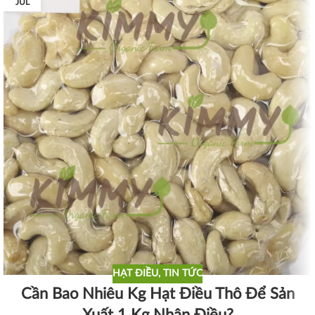
JUL
HẠT ĐIỀU
,
TIN TỨC
Cần Bao Nhiêu Kg Hạt Điều Thô Để Sản