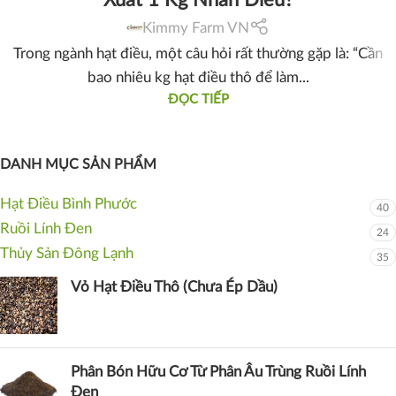
Xuất 1 Kg Nhân Điều?
Kimmy Farm VN
Trong ngành hạt điều, một câu hỏi rất thường gặp là: “Cần
bao nhiêu kg hạt điều thô để làm...
ĐỌC TIẾP
DANH MỤC SẢN PHẨM
Hạt Điều Bình Phước
40
Ruồi Lính Đen
24
Thủy Sản Đông Lạnh
35
Vỏ Hạt Điều Thô (Chưa Ép Dầu)
Phân Bón Hữu Cơ Từ Phân Âu Trùng Ruồi Lính
Đen