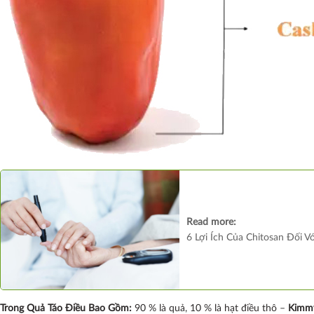
Read more:
6 Lợi Ích Của Chitosan Đối 
Trong Quả Táo Điều Bao Gồm:
90 % là quả, 10 % là hạt điều thô –
Kimm