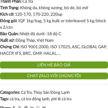
Thành Phần:
Cá Tra
Tình Trạng:
Không da, không xương, bỏ dè, bỏ mỡ
Kích cỡ:
120-170, 170-220, 220up
Đóng gói:
IQF 1kg/bag, 5 kg bulk or interleaved 5 kg/block
x 2/ctn
Bảo Quản:
Nhiệt độ dưới -18 độ C
Xuất xứ:
Đồng Tháp, Việt Nam
Chứng Chỉ:
ISO 9001:2000, ISO 17025, ASC, GLOBAL GAP,
HACCP, IFS, BRC, GMP, HALAL….
LIÊN HỆ BÁO GIÁ
CHAT ZALO VỚI CHÚNG TÔI
Categories:
Cá Tra
,
Thủy Sản Đông Lạnh
Tags:
cá tra
,
cá tra đông lạnh
,
phi lê cá tra