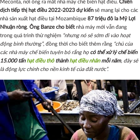
Meconta, nơi ông ra mắt nhà máy chế biến hạt điều.
Chiến
dịch tiếp thị hạt điều 2022-2023
dự kiến ​​
sẽ mang lại cho các
nhà sản xuất hạt điều tại Mozambique
87 triệu đô la Mỹ Lợi
Nhuận ròng
.
Ông Banze cho biết
nhà máy mới vẫn đang
trong quá trình thử nghiệm
“nhưng nó sẽ sớm đi vào hoạt
động bình thường”
, đồng thời cho biết thêm rằng
“chủ của
các nhà máy chế biến tuyên bó rắng họ
có thể xử lý chế biến
15.000 tấn
hạt điều thô
thành
hạt điều nhân
mỗi năm
, đây sẽ
là động lực chính cho nền kinh tế của đất nước”.