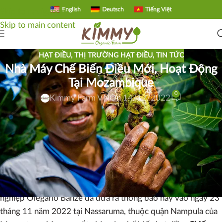
English
Deutsch
Tiếng Việt
Skip to navigation
Skip to main content
HẠT ĐIỀU
,
THỊ TRƯỜNG HẠT ĐIỀU
,
TIN TỨC
Nhà Máy Chế Biến Điều Mới, Hoạt Động
Tại Mozambique
0
Kimmy Farm VN
On 14/12/2022
Nhà Máy Chế Biến Hạt Điều Thứ 12 Đi Vào Hoạt
Động
Một nhà máy chế biến hạt điều
hiện đại sẽ sớm
bắt đầu hoạt
động ở tỉnh Nampula Mozambique
nâng tổng số nhà máy
chế biến hạt điều
trong cả nước lên 12.
Thứ trưởng Bộ Nông
nghiệp Olegario Banze đã đưa ra thông báo này vào ngày 23
tháng 11 năm 2022 tại Nassaruma, thuộc quận Nampula của