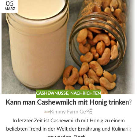
05
MÄRZ
CASHEWNÜSSE
,
NACHRICHTEN
Kann man Cashewmilch mit Honig trinken?
Kimmy Farm Ge
In letzter Zeit ist Cashewmilch mit Honig zu einem
beliebten Trend in der Welt der Ernährung und Kulinarik