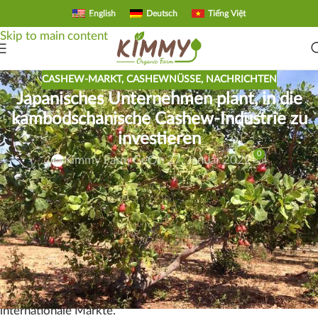
English
Deutsch
Tiếng Việt
Skip to navigation
Skip to main content
CASHEW-MARKT
,
CASHEWNÜSSE
,
NACHRICHTEN
Japanisches Unternehmen plant, in die
kambodschanische Cashew-Industrie zu
investieren
0
Kimmy Farm Ge
On 27. Januar 2022
Anfang 2022
traf sich
Landwirtschaftsminister Veng Sakhon
mit Vertretern des
japanischen Wirtschaftsverbands,
um
über den Investitionsplan in
Kambodschas Cashew-Industrie
und die Absicht zu sprechen, eine Cashewnuss-
Verarbeitungsfabrik zu errichten, um dadurch hochwertige
Cashews nach Japan exportieren zu können und andere
internationale Märkte.