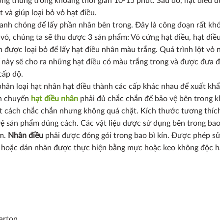
rong thùng trong khoảng thời gian 10-15 phút. Sau đó, hạt điều đ
và giúp loại bỏ vỏ hạt điều.
nh chóng để lấy phần nhân bên trong. Đây là công đoạn rất khó,
vỏ, chúng ta sẽ thu được 3 sản phẩm: Vỏ cứng hạt điều, hạt điề
 được loại bỏ để lấy hạt điều nhân màu trắng. Quá trình lột vỏ 
này sẽ cho ra những hạt điều có màu trắng trong và được đưa đ
cấp độ.
phân loại hạt nhân hạt điều thành các cấp khác nhau để xuất khẩ
n chuyển
hạt điều nhân
phải đủ chắc chắn để bảo vệ bên trong kh
ột cách chắc chắn nhưng không quá chặt. Kích thước tương thíc
ệ sản phẩm đúng cách. Các vật liệu được sử dụng bên trong bao 
ẩm.
Nhân điều
phải được đóng gói trong bao bì kín. Được phép sử 
in hoặc dán nhãn được thực hiện bằng mực hoặc keo không độc h
Carton