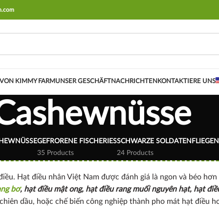
rm.com
VON KIMMY FARM
UNSER GESCHÄFT
NACHRICHTEN
KONTAKTIERE UNS
Cashewnüsse
SHEWNÜSSE
GEFRORENE FISCHERIES
SCHWARZE SOLDATENFLIEGEN
35 Products
24 Products
iều. Hạt điều nhân Việt Nam được đánh giá là ngon và béo hơn 
ang bơ
, hạt điều mật ong, hạt điều rang muối nguyên hạt, hạt điề
chiên dầu, hoặc chế biến công nghiệp thành pho mát hạt điều h