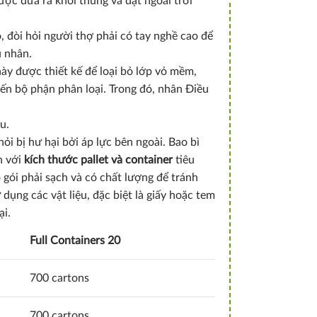
ược đưa ra khỏi thùng và đặt ngoài trời
 đòi hỏi người thợ phải có tay nghề cao để
u nhân.
này được thiết kế để loại bỏ lớp vỏ mềm,
ến bộ phận phân loại. Trong đó, nhân Điều
u.
ỏi bị hư hại bởi áp lực bên ngoài. Bao bì
h với
kích thước pallet và container
tiêu
gói phải sạch và có chất lượng để tránh
dụng các vật liệu, đặc biệt là giấy hoặc tem
ại.
Full Containers 20
700 cartons
700 cartons