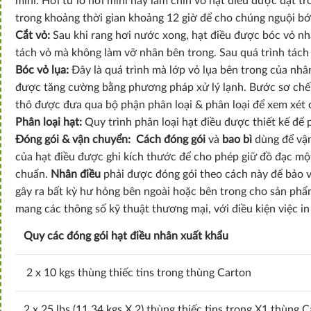
mini. Hơi từ lò hơi mini này làm chín vỏ hạt điều được đặt t
trong khoảng thời gian khoảng 12 giờ để cho chúng nguội bớt 
Cắt vỏ:
Sau khi rang hơi nước xong, hạt điều được bóc vỏ nha
tách vỏ mà không làm vỡ nhân bên trong. Sau quá trình tách 
Bóc vỏ lụa:
Đây là quá trình mà lớp vỏ lụa bên trong của nhân
được tăng cường bằng phương pháp xử lý lạnh. Bước sơ chế 
thô được đưa qua bộ phận phân loại & phân loại để xem xét 
Phân loại hạt:
Quy trình phân loại hạt điều được thiết kế để 
Đóng gói & vận chuyển:
Cách đóng gói
và
bao bì
dùng để vậ
của hạt điều được ghi kích thước để cho phép giữ đồ đạc m
chuẩn.
Nhân điều
phải được đóng gói theo cách này để bảo v
gây ra bất kỳ hư hỏng bên ngoài hoặc bên trong cho sản ph
mang các thông số kỹ thuật thương mại, với điều kiện việc 
Quy các đóng gói hạt điều nhân xuất khẩu
2 x 10 kgs thùng thiếc tins trong thùng Carton
2 x 25 lbs (11.34 kgs X 2) thùng thiếc tins trong X1 thùng 