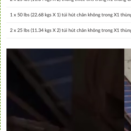
1 x 50 lbs (22.68 kgs X 1) túi hút chân không trong X1 thù
2 x 25 lbs (11.34 kgs X 2) túi hút chân không trong X1 thù