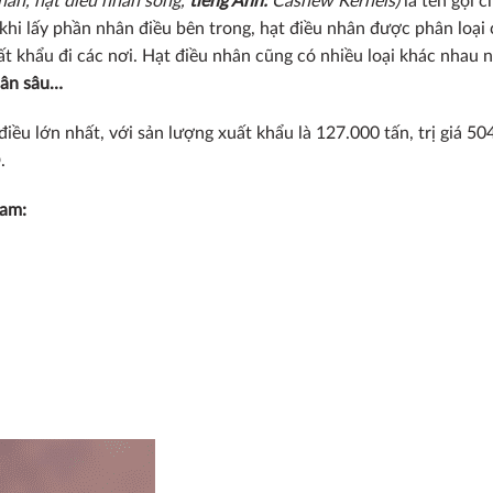
nhân, hạt điều nhân sống,
tiếng Anh:
Cashew Kernels)
là tên gọi c
 khi lấy phần nhân điều bên trong, hạt điều nhân được phân loại
ất khẩu đi các nơi. Hạt điều nhân cũng có nhiều loại khác nhau 
nhân sâu…
ều lớn nhất, với sản lượng xuất khẩu là 127.000 tấn, trị giá 5
.
nam: