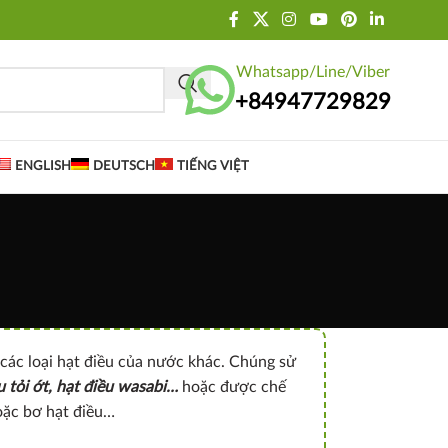
Whatsapp/Line/Viber
+84947729829
ENGLISH
DEUTSCH
TIẾNG VIỆT
các loại hạt điều của nước khác. Chúng sử
u tỏi ớt, hạt điều wasabi…
hoặc được chế
oặc bơ hạt điều…