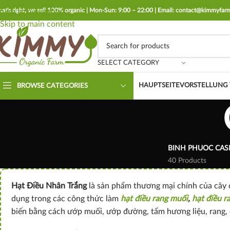
hat's right, we sell 100% organic | Mon-Sun: 9:00 – 22:00 | Email: contact@kimmyfa
Skip to navigation
Skip to main content
SELECT CATEGORY
HAUPTSEITE
VORSTELLUNG 
BROWSE CATEGORIES
BINH PHUOC CA
40 Products
Hạt Điều Nhân Trắng
là sản phẩm thương mại chính của cây đ
dụng trong các công thức làm
hạt điều rang muối
,
hạt điều r
biến bằng cách ướp muối, ướp đường, tẩm hương liệu, rang, 