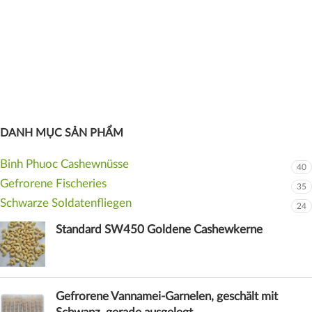
DANH MỤC SẢN PHẨM
Binh Phuoc Cashewnüsse
40
Gefrorene Fischeries
35
Schwarze Soldatenfliegen
24
Standard SW450 Goldene Cashewkerne
Gefrorene Vannamei-Garnelen, geschält mit