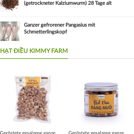
(getrockneter Kalziumwurm) 28 Tage alt
Ganzer gefrorener Pangasius mit
Schmetterlingskopf
HẠT ĐIỀU KIMMY FARM
Geröstete gesalzene ganze
Geröstete gesalzene ganze