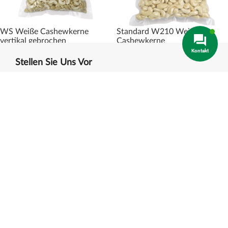
WS Weiße Cashewkerne
Standard W210 Weiße
vertikal gebrochen
Cashewkerne
Kontakt
Stellen Sie Uns Vor
KIMMY FARM – ist eine vietnamesische Marke für
landwirtschaftliche Produkte mit einem Traum von
einer geschlossenen mordernen Landwirtschaft.
Kimmy Farm ist auf die Bereitstellung sauberer
grüner Lebensmittel spezialisiert. Wir haben eine