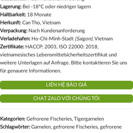
Lagerung:
Bei -18°C oder niedriger lagern
Haltbarkeit:
18 Monate
Herkunft:
Can Tho, Vietnam
Verpackung:
Nach Kundenanforderung
Verladehafen:
Ho-Chi-Minh-Stadt
(Saigon)
, Vietnam
Zertifikate:
HACCP: 2003, ISO 22000: 2018,
vietnamesisches Lebensmittelsicherheitszertifikat und
weitere Unterlagen auf Anfrage. Bitte kontaktieren Sie uns
für genauere Informationen.
LIÊN HỆ BÁO GIÁ
CHAT ZALO VỚI CHÚNG TÔI
Kategorien:
Gefrorene Fischeries
,
Tigergarnelen
Schlagwörter:
Garnelen
,
gefrorene Fischeries
,
gefrorene