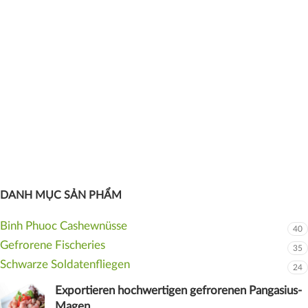
DANH MỤC SẢN PHẨM
Binh Phuoc Cashewnüsse
40
Gefrorene Fischeries
35
Schwarze Soldatenfliegen
24
Exportieren hochwertigen gefrorenen Pangasius-
Magen