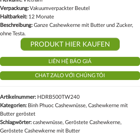
Verpackung:
Vakuumverpackter Beutel
Haltbarkeit:
12 Monate
Beschreibung:
Ganze Cashewkerne mit Butter und Zucker,
ohne Testa.
PRODUKT HIER KAUFEN
LIÊN HỆ BÁO GIÁ
CHAT ZALO VỚI CHÚNG TÔI
Artikelnummer:
HDRB500TW240
Kategorien:
Binh Phuoc Cashewnüsse
,
Cashewkerne mit
Butter geröstet
Schlagwörter:
cashewnüsse
,
Geröstete Cashewkerne
,
Geröstete Cashewkerne mit Butter