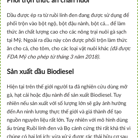
Phối trộn thức ăn chăn nuôi
Dầu được ép ra từ ruồi lính đen đang được sử dụng để
phối trộn vào bột ngộ, bột đậu nành, bột cá… để làm
thức ăn chất lượng cao cho các nông trại nuôi gà sạch
tại Mỹ. Ngoài ra dầu này còn được phối trộn làm thức
ăn cho cá, cho tôm, cho các loại vật nuôi khác
(đã được
FDA Mỹ cho phép từ tháng 3 năm 2018).
Sản xuất dầu Biodiesel
Hiện tại trên thế giới người ta đã nghiên cứu dùng mỡ
gà, hạt cải hoặc đậu nành để sản xuất Biodiesel. Tuy
nhiên nếu sản xuất với số lượng lớn sẽ gây ảnh hưởng
đến An ninh lương thực thế giới và giá thành để tạo
nguồn nguyên liệu rất lớn. Tuy nhiên với mô hình dùng
ấu trùng Ruồi lính đen và Bọ cánh cứng thì rất khả thi vì
chúng có hai lợi ích: vừa xử ý được rác thải hữu cơ sau