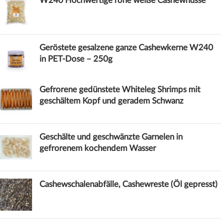
W240 Hochwertige rohe weiße Cashewnüsse
Geröstete gesalzene ganze Cashewkerne W240
in PET-Dose – 250g
Gefrorene gedünstete Whiteleg Shrimps mit
geschältem Kopf und geradem Schwanz
Geschälte und geschwänzte Garnelen in
gefrorenem kochendem Wasser
Cashewschalenabfälle, Cashewreste (Öl gepresst)