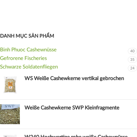
DANH MỤC SẢN PHẨM
Binh Phuoc Cashewnüsse
40
Gefrorene Fischeries
35
Schwarze Soldatenfliegen
24
WS Weiße Cashewkerne vertikal gebrochen
Weiße Cashewkerne SWP Kleinfragmente