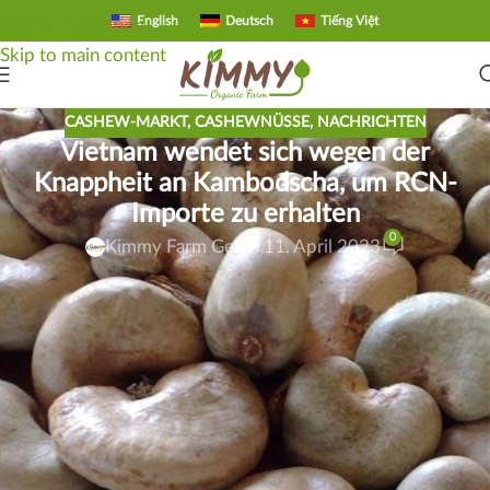
English
Deutsch
Tiếng Việt
Skip to navigation
Skip to main content
CASHEW-MARKT
,
CASHEWNÜSSE
,
NACHRICHTEN
Vietnam wendet sich wegen der
Knappheit an Kambodscha, um RCN-
Importe zu erhalten
0
Kimmy Farm Ge
On 11. April 2023
Die Partnerschaft zwischen Vietnam und Kambodscha im
Roh-Cashew-Handel ist eine Win-Win-Situation für beide
Länder. Vietnam sichert seine Lieferkette durch die
Abhängigkeit von den Roh-Cashews seiner Nachbarn,
während die aufstrebende Cashew-Industrie Kambodschas
von der hohen Nachfrage aus Vietnam profitiert. Diese
Dynamik verdeutlicht die Bedeutung von regionalen