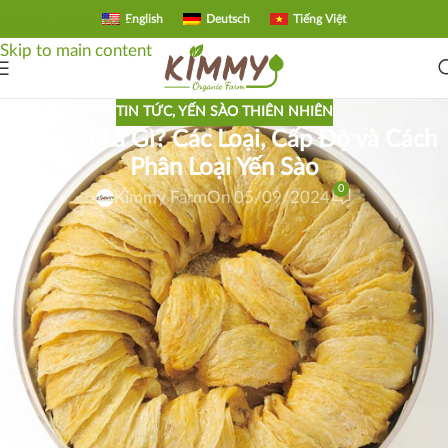
English
Deutsch
Tiếng Việt
Skip to navigation
Skip to main content
TIN TỨC
,
YẾN SÀO THIÊN NHIÊN
Yến Sào Là Gì? Các Loại, Cấp Độ và Cách
Phân Loại Yến Sào
0
Kimmy Farm
On 05/09/2024
Yến sào là một trong những thực phẩm cao cấp đặc trưng tại
châu Á. Tổ yến được tạo thành chủ yếu từ dịch tiết nước bọt
của chim yến, đặc biệt là các loài thuộc nhóm
Aerodramus
.
Sau khi khô lại, tổ yến có kết cấu dai nhẹ, thường được dùng
để chưng đường phèn, nấu súp, làm món tráng miệng hoặc
chế biến thành các sản phẩm chăm sóc sức khỏe.
Ngày nay, yến sào phổ biến tại nhiều quốc gia Đông Nam Á