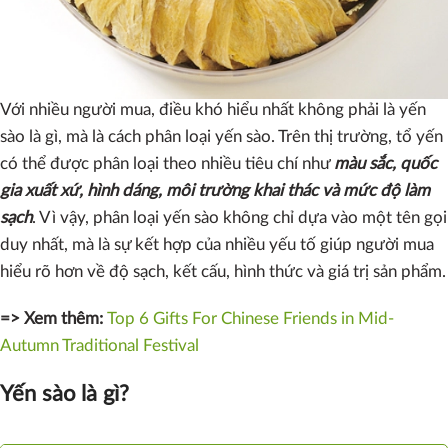
như
Indonesia, Malaysia, Thái Lan và Việt Nam
. Đây là những
khu vực có điều kiện tự nhiên phù hợp cho chim yến sinh
sống và làm tổ.
Với nhiều người mua, điều khó hiểu nhất không phải là yến
sào là gì, mà là cách phân loại yến sào. Trên thị trường, tổ yến
có thể được phân loại theo nhiều tiêu chí như
màu sắc, quốc
gia xuất xứ, hình dáng, môi trường khai thác và mức độ làm
sạch
. Vì vậy, phân loại yến sào không chỉ dựa vào một tên gọi
duy nhất, mà là sự kết hợp của nhiều yếu tố giúp người mua
hiểu rõ hơn về độ sạch, kết cấu, hình thức và giá trị sản phẩm.
=> Xem thêm:
Top 6 Gifts For Chinese Friends in Mid-
Autumn Traditional Festival
Yến sào là gì?