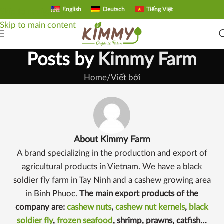
English
Deutsch
Tiếng Việt
Skip to navigation
Skip to main content
Posts by
Kimmy Farm
Home
Viết bởi
About Kimmy Farm
A brand specializing in the production and export of
agricultural products in Vietnam. We have a black
soldier fly farm in Tay Ninh and a cashew growing area
in Binh Phuoc.
The main export products of the
company are:
cashew nuts
,
cashew nut kernels
,
black
soldier fly
,
frozen seafood
, shrimp, prawns, catfish…