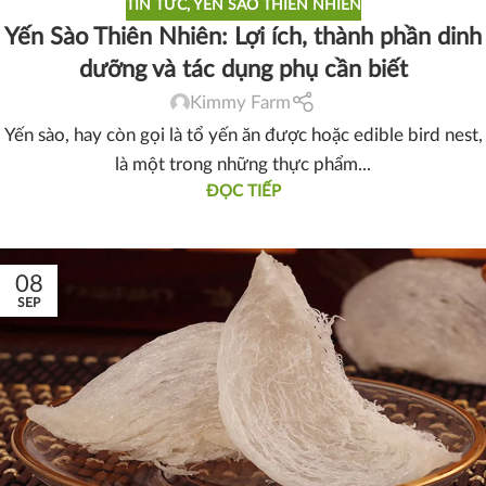
TIN TỨC
,
YẾN SÀO THIÊN NHIÊN
Yến Sào Thiên Nhiên: Lợi ích, thành phần dinh
dưỡng và tác dụng phụ cần biết
Kimmy Farm
Yến sào, hay còn gọi là tổ yến ăn được hoặc edible bird nest,
là một trong những thực phẩm...
ĐỌC TIẾP
08
SEP