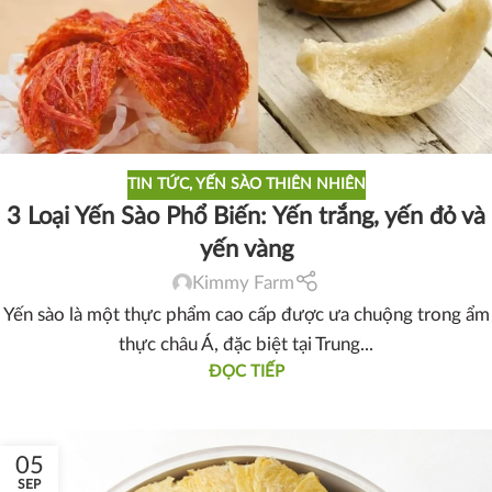
TIN TỨC
,
YẾN SÀO THIÊN NHIÊN
3 Loại Yến Sào Phổ Biến: Yến trắng, yến đỏ và
yến vàng
Kimmy Farm
Yến sào là một thực phẩm cao cấp được ưa chuộng trong ẩm
thực châu Á, đặc biệt tại Trung...
ĐỌC TIẾP
05
SEP