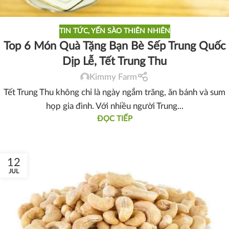
TIN TỨC
,
YẾN SÀO THIÊN NHIÊN
Top 6 Món Quà Tặng Bạn Bè Sếp Trung Quốc
Dịp Lễ, Tết Trung Thu
Kimmy Farm
Tết Trung Thu không chỉ là ngày ngắm trăng, ăn bánh và sum
họp gia đình. Với nhiều người Trung...
ĐỌC TIẾP
12
JUL