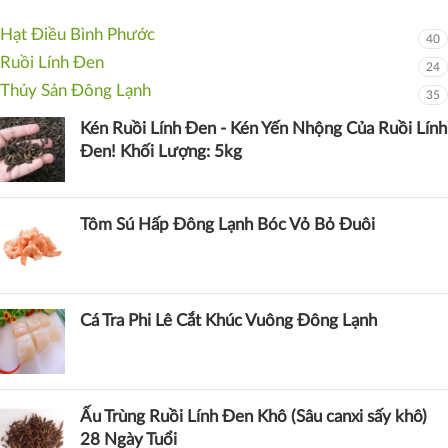
Hạt Điều Bình Phước
40
Ruồi Lính Đen
24
Thủy Sản Đông Lạnh
35
Kén Ruồi Lính Đen - Kén Yến Nhộng Của Ruồi Lính
Đen! Khối Lượng: 5kg
Tôm Sú Hấp Đông Lạnh Bóc Vỏ Bỏ Đuôi
Cá Tra Phi Lê Cắt Khúc Vuông Đông Lạnh
Ấu Trùng Ruồi Lính Đen Khô (Sâu canxi sấy khô)
28 Ngày Tuổi