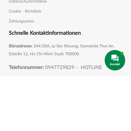
Datenschutzrichtlinie
Cookie - Richtlinie
Zahlungsarten
Schnelle Kontaktinformationen
Büroadresse:
244/20A, Le Van Khuong, Gemeinde Thoi An,
Distrikt 12, Ho Chi Minh Stadt 700000
Kontakt
Telefonnummer:
0947729829 – HOTLINE
Email:
contact@kimmyfarm.com
Soldatenfliegenfarm:
Ben Kinh Weiler, Gemeinde
Don Thuan, Bezirk Trang Bang, Provinz Tay Ninh
Cashew-Aubaugebiet:
Gemeinde Nghia Binh, Bezirk
Bu Dang, Provinz Binh Phuoc