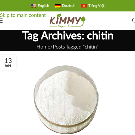
English
Deutsch
Tiếng Việt
Skip to navigation
Skip to main content
Tag Archives: chitin
Home
Posts Tagged "chitin"
13
JAN.