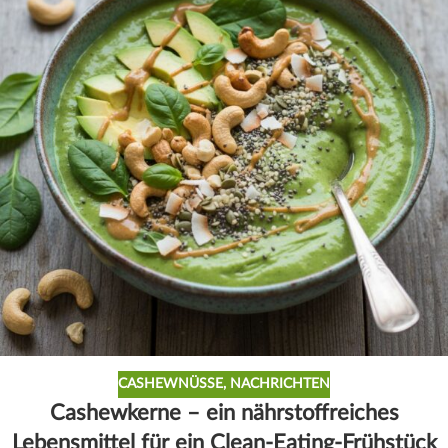
CASHEWNÜSSE
,
NACHRICHTEN
Cashewkerne – ein nährstoffreiches
Lebensmittel für ein Clean-Eating-Frühstück