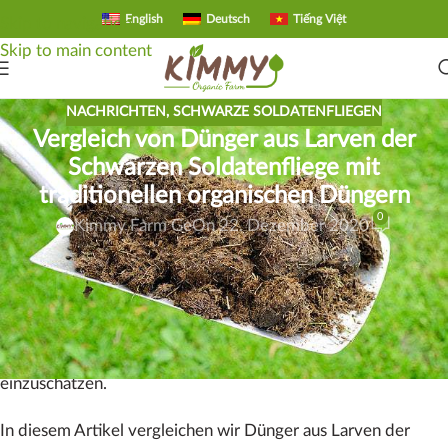
English
Deutsch
Tiếng Việt
Skip to navigation
Skip to main content
NACHRICHTEN
,
SCHWARZE SOLDATENFLIEGEN
Vergleich von Dünger aus Larven der
Schwarzen Soldatenfliege mit
traditionellen organischen Düngern
0
Kimmy Farm Ge
On 22. Dezember 2020
Beim Vergleich verschiedener Düngemittel werden häufig
die NPK-Werte betrachtet. Diese Werte zeigen den Gehalt
an
Stickstoff N
,
Phosphor P
und
Kalium K
. Sie helfen dabei,
die Nährstoffstärke verschiedener Dünger besser
einzuschätzen.
In diesem Artikel vergleichen wir Dünger aus Larven der