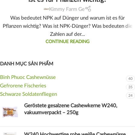
Kimmy Farm Ge
Was bedeutet NPK auf Dünger und warum ist es für
Pflanzen wichtig? Was ist NPK-Dünger? Was bedeuten die
Zahlen auf der...
CONTINUE READING
DANH MỤC SẢN PHẨM
Binh Phuoc Cashewnüsse
40
Gefrorene Fischeries
35
Schwarze Soldatenfliegen
24
Geröstete gesalzene Cashewkerne W240,
vakuumverpackt – 250g
W240 Hochwertige rohe weiße Cashewnüsse