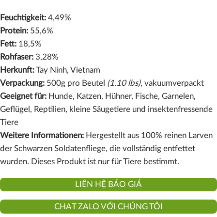
Feuchtigkeit:
4,49%
Protein:
55,6%
Fett:
18,5%
Rohfaser:
3,28%
Herkunft:
Tay Ninh, Vietnam
Verpackung:
500g pro Beutel
(1.10 lbs)
, vakuumverpackt
Geeignet für:
Hunde, Katzen, Hühner, Fische, Garnelen,
Geflügel, Reptilien, kleine Säugetiere und insektenfressende
Tiere
Weitere Informationen:
Hergestellt aus 100% reinen Larven
der Schwarzen Soldatenfliege, die vollständig entfettet
wurden. Dieses Produkt ist nur für Tiere bestimmt.
LIÊN HỆ BÁO GIÁ
CHAT ZALO VỚI CHÚNG TÔI